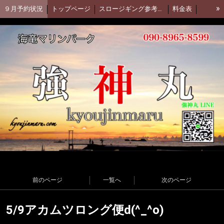
»
９月予約状況
トップページ
スロージギング参考動画(Daiwa)
料金表
集合場所
強神丸 facebook
アカムツ釣行動画
強神丸お客様釣果
釣果ブログ(アメブロ)
前のページ
一覧へ
次のページ
5/9アカムツロング便d(^_^o)