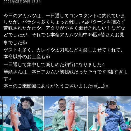
2026年05月09日 18:34
今日のアカムツは、一日通してコンスタントに釣れていま
したが、バラシも多くちょっと難しい🤔パターンを掴めず
苦戦されたかたや、アタリが小さく乗せきれない！などな
どでしたが、それでも本命アカムツ船中36匹⭐️皆さんお見
事でした👍
ゲストも多く、カレイや太刀魚なども楽しませてくれて、
本命以外のお土産も👍
一日通して集中して楽しめた釣行になりました⭐️
竿頭さんは、本日アカムツ初挑戦だったそうです‼️凄すぎま
す⭐️
本日のご乗船誠にありがとうございましたm(__)m