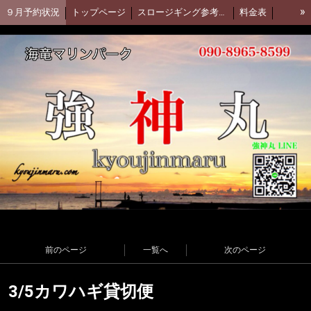
»
９月予約状況
トップページ
スロージギング参考動画(Daiwa)
料金表
集合場所
強神丸 facebook
アカムツ釣行動画
強神丸お客様釣果
釣果ブログ(アメブロ)
前のページ
一覧へ
次のページ
3/5カワハギ貸切便