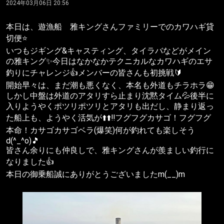
2024年03月06日 20:56
本日は、遊漁船 雅キングさんファミリーでのカワハギ貸
切便⭐️
いつもジギング&キャスティング、タイラバなどがメイン
の雅キング✨今日はなかなかテクニカルなカワハギのエサ
釣りにチャレンジ👍メンバーの皆さんも初挑戦🔰
開始早々は、まだ潮も悪くなく、本名も外道もチラホラ😁
しかし中盤は外道のアタリすら止まり沈黙タイム💦後半に
入りようやくポツリポツリとアタリも出だし、静まり返っ
た船上も、ようやく活気が⬆️⬆️‼️フグフグカサゴ！フグフグ
本命！カサゴカサゴベラ(爆笑)何が釣れても楽しそう
d(^_^o)🎵
皆さん余りにも仲良しで、雅キングさんが羨ましい釣行に
なりました👍
本日の御乗船誠にありがとうございましたm(__)m