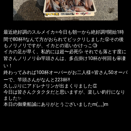
最近絶好調のスルメイカ⭐️今日も朝一から絶好調‼️開始1時
間で80杯‼️なんて方がおられてビックリしました😮その後
もノリノリですが、イカとの追いかけっこ🧐
イカの足が早く、私的には超〜必死💦 それでも落とす度に
皆さんノリノリ👍竿頭さんは、多点掛け10杯が何回も🤩凄
い！
終わってみれば100杯オーバーがお二人様⭐️皆さん50オーバ
ーで、竿頭さんがなんと223杯‼️
久しぶりにアドレナリンが出まくりました👏
今日は皆さんクタクタだと思いますが、楽しい釣行になり
ました✨
本日の御乗船誠にありがとうございましたm(__)m