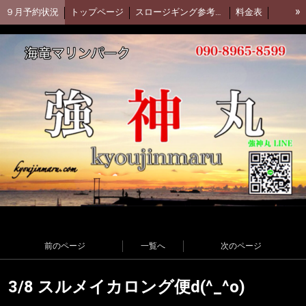
»
９月予約状況
トップページ
スロージギング参考動画(Daiwa)
料金表
集合場所
強神丸 facebook
アカムツ釣行動画
強神丸お客様釣果
釣果ブログ(アメブロ)
前のページ
一覧へ
次のページ
3/8 スルメイカロング便d(^_^o)